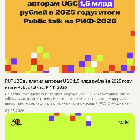
RUTUBE выплатил авторам UGC 1,5 млрд рублей в 2025 году:
итоги Public talk на РИФ‑2026
На полях Российского Интернет-Форума (РИФ-2026) состоялся Public
talk «UGC: как занять нишу и развиваться?». Организатором форума
выступает Ассоциация электронных коммуникаций (РАЭК) — одна из
старейших отраслевых ассоциаций, объединяющая ключевых игроков
04.05.2026
рынка, которой в этом году исполняется 20 лет.