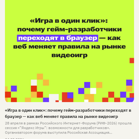
«Игра в один клик»: почему гейм-разработчики переходят в
браузер — как веб меняет правила на рынке видеоигр
28 апреля в рамках Российского Интернет-Форума (РИФ-2026) прошла
сессия «”Яндекс Игры”: возможности для разработчиков».
Организатором форума выступила Российская Ассоциация
Электронных Коммуникаций (РАЭК) — одна из старейших отраслевых