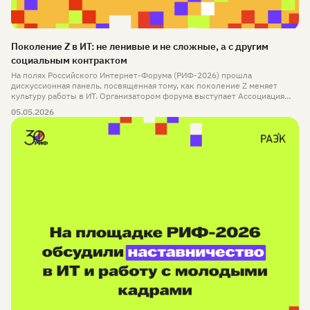
Поколение Z в ИТ: не ленивые и не сложные, а с другим
социальным контрактом
На полях Российского Интернет-Форума (РИФ-2026) прошла
дискуссионная панель, посвященная тому, как поколение Z меняет
культуру работы в ИТ. Организатором форума выступает Ассоциация
электронных коммуникаций (РАЭК) — одна из старейших отраслевых
05.05.2026
ассоциаций, объединяющая ключевых игроков рынка, которой в этом
году исполняется 20 лет.