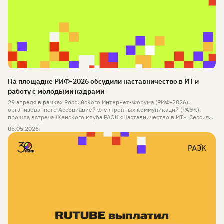
На площадке РИФ-2026 обсудили наставничество в ИТ и
работу с молодыми кадрами
29 апреля в рамках Российского Интернет-Форума (РИФ-2026),
организованного Ассоциацией электронных коммуникаций (РАЭК),
прошла встреча Женского клуба РАЭК «Наставничество в ИТ». Сессия
была посвящена роли менторства в развитии специалистов,
05.05.2026
формированию кадрового потенциала и взаимодействию бизнеса с
образовательной средой.