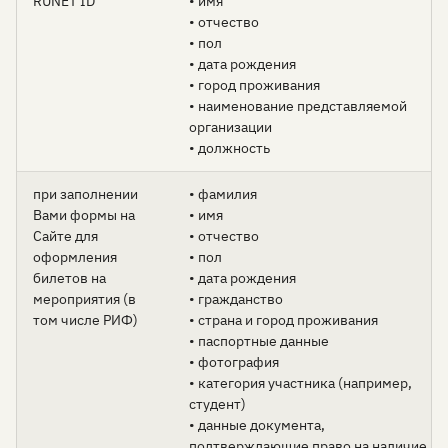
RUNET ID
• имя
• отчество
• пол
• дата рождения
• город проживания
• наименование представляемой
организации
• должность
при заполнении
• фамилия
Вами формы на
• имя
Сайте для
• отчество
оформления
• пол
билетов на
• дата рождения
мероприятия (в
• гражданство
том числе РИФ)
• страна и город проживания
• паспортные данные
• фотография
• категория участника (например,
студент)
• данные документа,
подтверждающие право на наличие