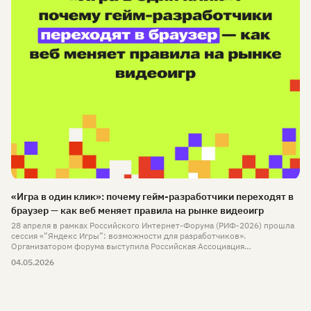
«Игра в один клик»: почему гейм-разработчики переходят в
браузер — как веб меняет правила на рынке видеоигр
28 апреля в рамках Российского Интернет-Форума (РИФ-2026) прошла
сессия «”Яндекс Игры”: возможности для разработчиков».
Организатором форума выступила Российская Ассоциация
Электронных Коммуникаций (РАЭК) — одна из старейших отраслевых
04.05.2026
ассоциаций, которая действует на рынке уже 20 лет и объединяет всех
ключевых игроков.
Спикерами сессии стали Никита Бокарев (International Games Business
Development Head, “Яндекс Игры”), а также Павел Савкин (Chief Product
Officer of Games, “Яндекс Игры”).