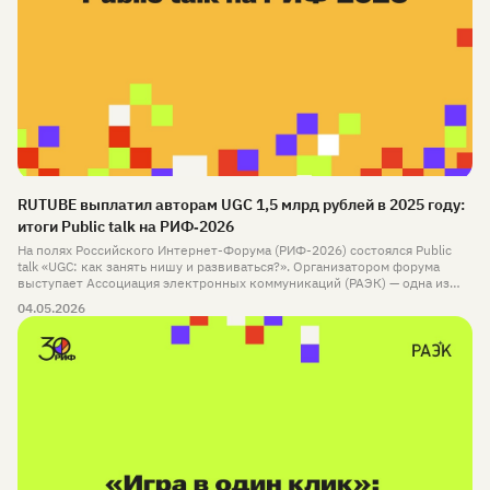
RUTUBE выплатил авторам UGC 1,5 млрд рублей в 2025 году:
итоги Public talk на РИФ‑2026
На полях Российского Интернет-Форума (РИФ-2026) состоялся Public
talk «UGC: как занять нишу и развиваться?». Организатором форума
выступает Ассоциация электронных коммуникаций (РАЭК) — одна из
старейших отраслевых ассоциаций, объединяющая ключевых игроков
04.05.2026
рынка, которой в этом году исполняется 20 лет.