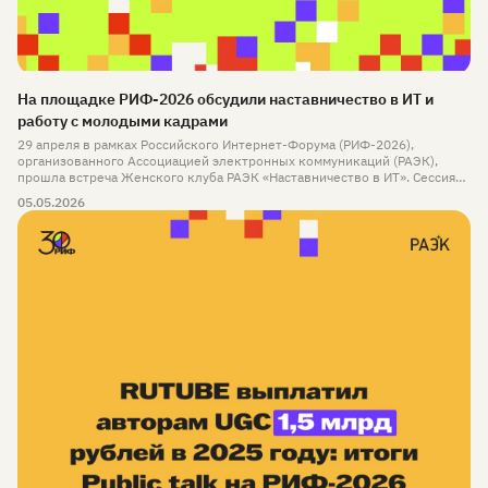
На площадке РИФ-2026 обсудили наставничество в ИТ и
работу с молодыми кадрами
29 апреля в рамках Российского Интернет-Форума (РИФ-2026),
организованного Ассоциацией электронных коммуникаций (РАЭК),
прошла встреча Женского клуба РАЭК «Наставничество в ИТ». Сессия
была посвящена роли менторства в развитии специалистов,
05.05.2026
формированию кадрового потенциала и взаимодействию бизнеса с
образовательной средой.