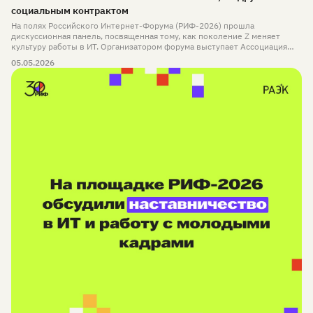
социальным контрактом
На полях Российского Интернет-Форума (РИФ-2026) прошла
дискуссионная панель, посвященная тому, как поколение Z меняет
культуру работы в ИТ. Организатором форума выступает Ассоциация
электронных коммуникаций (РАЭК) — одна из старейших отраслевых
05.05.2026
ассоциаций, объединяющая ключевых игроков рынка, которой в этом
году исполняется 20 лет.